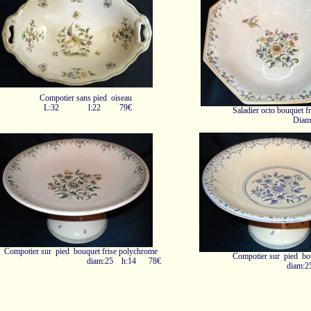
Compotier sans pied oiseau
L:32 l:22 79€
Saladier octo bouquet 
Di
Compotier sur pied bouquet frise polychrome
Compotier sur pied bou
diam:25 h:14 78€
diam: