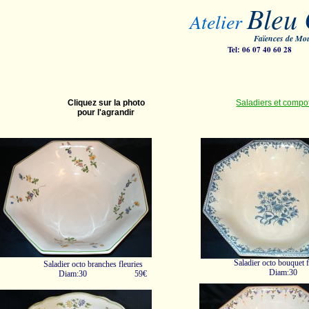
Bleu 
Atelier
Faïences de M
Tel: 06 07 40 60 
Cliquez sur la photo
Saladiers et compoti
pour l'agrandir
Saladier octo bouquet 
Saladier octo branches fleuries
Diam:3
Diam:30 59€